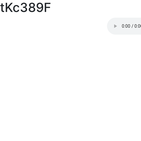
tKc389F